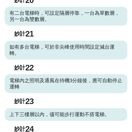
20
妙計
有二台電梯時，可設定隔層停靠，一台為單數層，
另一台為雙數層。
21
妙計
如有多台電梯，可於非尖峰使用時間設定減台運
轉。
22
妙計
電梯內之照明及通風在待機3分鐘後，應可自動停止
運轉
23
妙計
上下三樓層以內，儘可能步行運動不搭電梯。
24
妙計