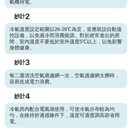
氣機用電。
2
妙計
冷氣溫度設定範圍以26-28℃為宜，並應裝設自動溫
控設備，以免過冷而浪費能源。對於經常進出的房
間，室內溫度不要低於室外溫度5℃以上，以免影響
身體健康。
3
妙計
每二週清洗空氣過濾網一次，空氣過濾網太髒時，
容易造成電力浪費。
4
妙計
冷氣房內配合電風扇使用，可使冷氣分布較為均
勻，在維持舒適感條件下，溫度可適度調高節省用
電。