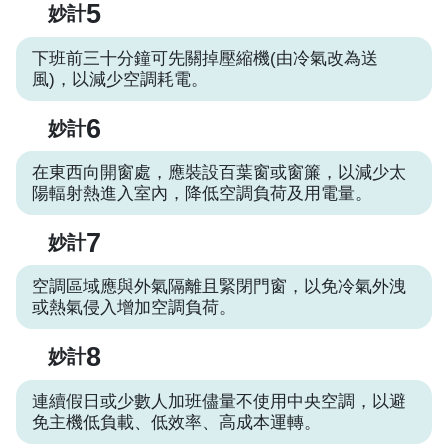
5
妙計
下班前三十分鐘可先關掉壓縮機(由冷氣改為送
風)，以減少空調耗電。
6
妙計
在東西向開窗處，應裝設百葉窗或窗簾，以減少太
陽輻射熱進入室內，降低空調負荷及用電量。
7
妙計
空調區域應與外氣隔離且緊閉門窗，以免冷氣外洩
或熱氣侵入增加空調負荷。
8
妙計
連續假日或少數人加班儘量不使用中央空調，以避
免主機低負載、低效率、高成本運轉。