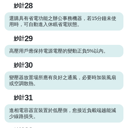
28
妙計
選購具有省電功能之辦公事務機器，若15分鐘未使
用時，可自動進入休眠省電狀態。
29
妙計
高壓用戶應保持電源電壓的變動正負5%以內。
30
妙計
變壓器放置場所應有良好之通風，必要時加裝風扇
或空調散熱。
31
妙計
進相電容器宜裝置於低壓側，愈接近負載端越能減
少線路損失。