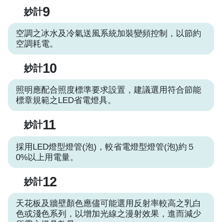
9
妙計
空調之冰水及冷氣送風系統加裝變頻控制，以節約
空調耗電。
10
妙計
照明應配合照度標準要求設置，建議選用符合節能
標章規範之LED省電燈具。
11
妙計
採用LED燈型燈管(泡)，較省電燈型燈管(泡)約５
0%以上用電量。
12
妙計
天花板及牆壁顏色應儘可能選用反射率較高之乳白
色或淺色系列，以增加光線之漫射效果，進而減少